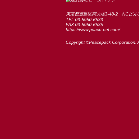
東京都豊島区南大塚3-48-2 NCビル
TEL.03-5950-6533
FAX.03-5950-6535
https://www.peace-net.com/
Copyright ©Peacepack Corporation. A