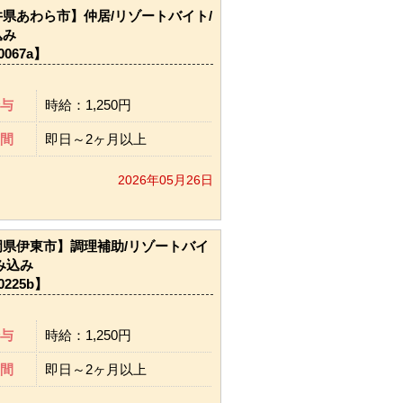
県あわら市】仲居/リゾートバイト/
込み
0067a】
与
時給：1,250円
間
即日～2ヶ月以上
2026年05月26日
岡県伊東市】調理補助/リゾートバイ
み込み
0225b】
与
時給：1,250円
間
即日～2ヶ月以上