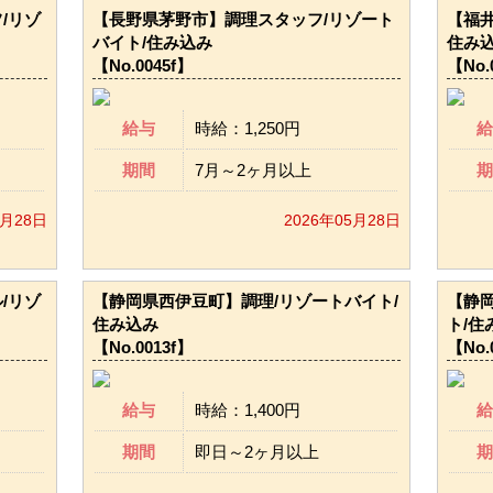
/リゾ
【長野県茅野市】調理スタッフ/リゾート
【福井
バイト/住み込み
住み
【No.0045f】
【No.
給与
時給：1,250円
給
期間
7月～2ヶ月以上
期
5月28日
2026年05月28日
/リゾ
【静岡県西伊豆町】調理/リゾートバイト/
【静
住み込み
ト/住
【No.0013f】
【No.
給与
時給：1,400円
給
期間
即日～2ヶ月以上
期