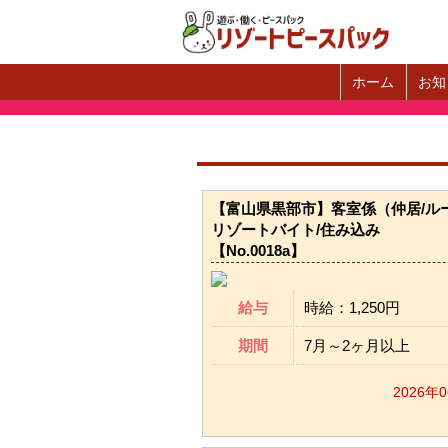
ホーム
お知
【富山県黒部市】客室係（仲居/ルー
リゾートバイト/住み込み
【No.0018a】
給与
時給：1,250円
期間
7月～2ヶ月以上
2026年