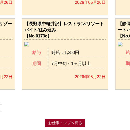
5月26日
2026年05月26日
リゾー
【長野県中軽井沢】レストラン/リゾート
【静
バイト/住み込み
ートバ
【No.0173c】
【No.
給与
時給：1,250円
給
期間
7月中旬～1ヶ月以上
期
5月22日
2026年05月22日
»
お仕事トップへ戻る