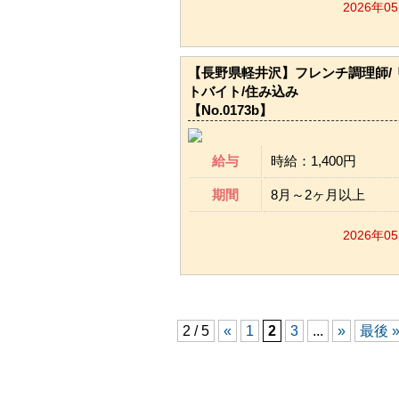
2026年0
【長野県軽井沢】フレンチ調理師/ 
トバイト/住み込み
【No.0173b】
給与
時給：1,400円
期間
8月～2ヶ月以上
2026年0
2 / 5
«
1
2
3
...
»
最後 