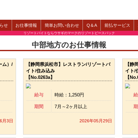
らせ
お仕事情報
簡単お問い合わせ
Q＆A
前払サービス
リゾートバイトならウサギのマークのリゾートピースパック
中部地方のお仕事情報
ム）/
【静岡県浜松市】レストラン/リゾートバ
【静岡
イト/住み込み
イト/
【No.0263a】
【No.
給与
時給：1,250円
給
期間
7月～2ヶ月以上
期
06月3日
2026年05月29日