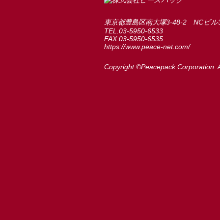
東京都豊島区南大塚3-48-2 NCビル
TEL.03-5950-6533
FAX.03-5950-6535
https://www.peace-net.com/
Copyright ©Peacepack Corporation. A