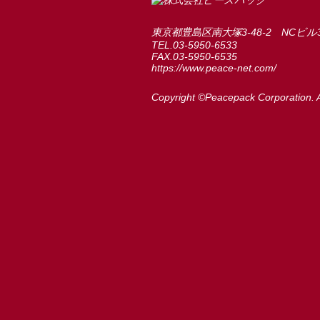
東京都豊島区南大塚3-48-2 NCビル
TEL.03-5950-6533
FAX.03-5950-6535
https://www.peace-net.com/
Copyright ©Peacepack Corporation. A