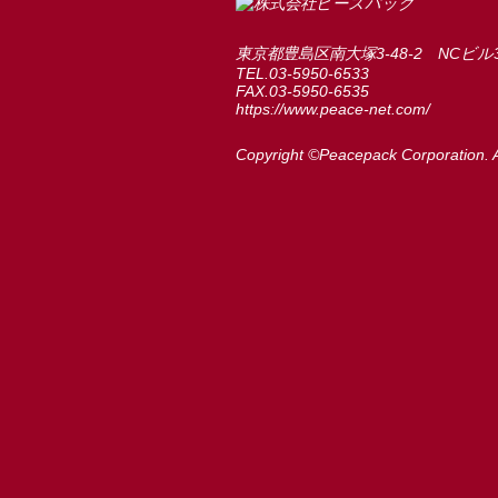
東京都豊島区南大塚3-48-2 NCビル
TEL.03-5950-6533
FAX.03-5950-6535
https://www.peace-net.com/
Copyright ©Peacepack Corporation. A