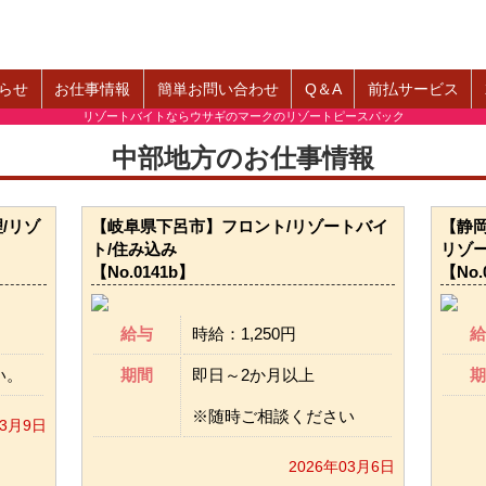
らせ
お仕事情報
簡単お問い合わせ
Q＆A
前払サービス
リゾートバイトならウサギのマークのリゾートピースパック
中部地方のお仕事情報
/リゾ
【岐阜県下呂市】フロント/リゾートバイ
【静
ト/住み込み
リゾー
【No.0141b】
【No.
給与
時給：1,250円
給
い。
期間
即日～2か月以上
期
※随時ご相談ください
03月9日
2026年03月6日