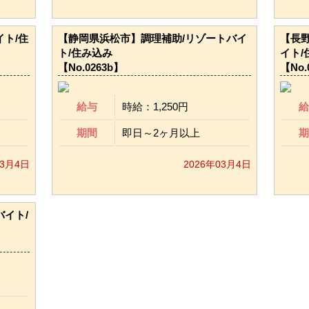
ト/住
【静岡県浜松市】調理補助/リゾートバイ
【長
ト/住み込み
イト/
【No.0263b】
【No.
給与
時給：1,250円
給
期間
即日～2ヶ月以上
期
03月4日
2026年03月4日
イト/