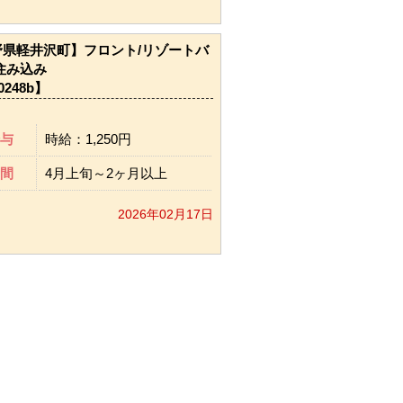
野県軽井沢町】フロント/リゾートバ
住み込み
0248b】
与
時給：1,250円
間
4月上旬～2ヶ月以上
2026年02月17日