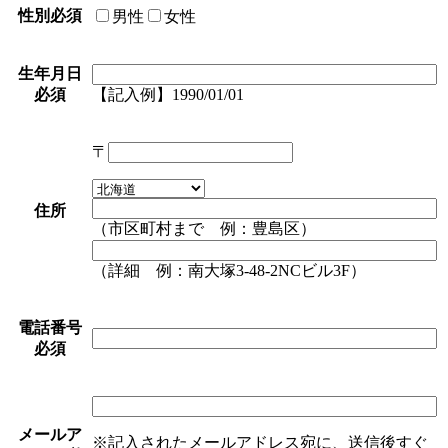
性別
必須
男性
女性
生年月日
必須
【記入例】1990/01/01
〒
住所
（市区町村まで 例：豊島区）
（詳細 例：南大塚3-48-2NCビル3F）
電話番号
必須
メールア
※記入されたメールアドレス宛に、送信後すぐ