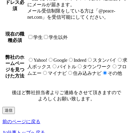
ドレス
必
にメールが届きます。
須
メール受信制限をしている方は「@peace-
net.com」を受信可能にしてください。
現在の職
学生
学生以外
種
必須
弊社のホ
Yahoo!
Google
Indeed
スタンバイ
求
ームペー
人ボックス
バイトル
タウンワーク
フロ
ジを見つ
ムエー
マイナビ
住み込みナビ
その他
けた方法
後ほど弊社担当者よりご連絡をさせて頂きますので
よろしくお願い致します。
前のページに戻る
お仕事トップへ戻る