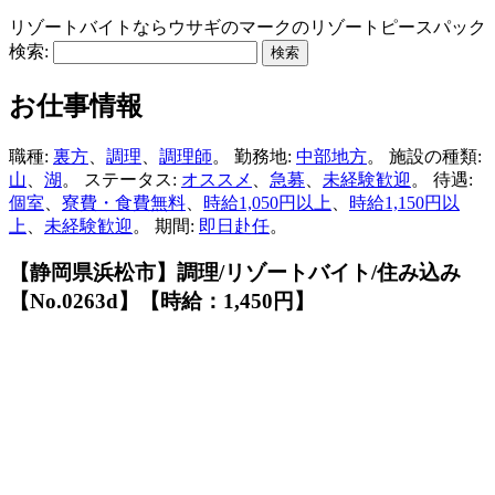
リゾートバイトならウサギのマークのリゾートピースパック
検索:
お仕事情報
職種:
裏方
、
調理
、
調理師
。 勤務地:
中部地方
。 施設の種類:
山
、
湖
。 ステータス:
オススメ
、
急募
、
未経験歓迎
。 待遇:
個室
、
寮費・食費無料
、
時給1,050円以上
、
時給1,150円以
上
、
未経験歓迎
。 期間:
即日赴任
。
【静岡県浜松市】調理/リゾートバイト/住み込み
【No.0263d】【時給：1,450円】