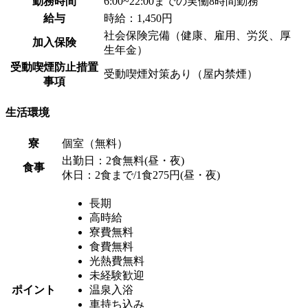
勤務時間
6:00~22:00までの実働8時間勤務
給与
時給：1,450円
社会保険完備（健康、雇用、労災、厚
加入保険
生年金）
受動喫煙防止措置
受動喫煙対策あり（屋内禁煙）
事項
生活環境
寮
個室（無料）
出勤日：2食無料(昼・夜)
食事
休日：2食まで/1食275円(昼・夜)
長期
高時給
寮費無料
食費無料
光熱費無料
未経験歓迎
ポイント
温泉入浴
車持ち込み