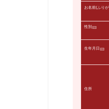
お名前(ふりが
性別
必須
生年月日
必須
住所