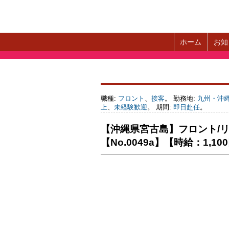
ホーム
お知
職種:
フロント
、
接客
。 勤務地:
九州・沖
上
、
未経験歓迎
。 期間:
即日赴任
。
【沖縄県宮古島】フロント/リ
【No.0049a】【時給：1,10