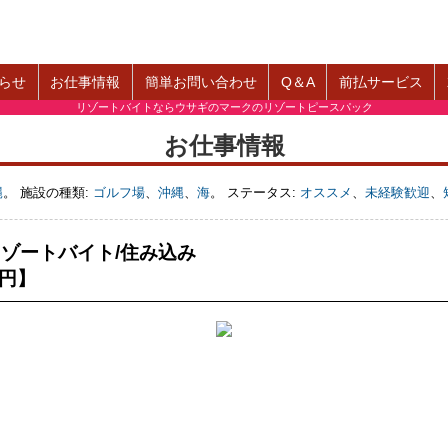
らせ
お仕事情報
簡単お問い合わせ
Q＆A
前払サービス
リゾートバイトならウサギのマークのリゾートピースパック
お仕事情報
縄
。 施設の種類:
ゴルフ場
、
沖縄
、
海
。 ステータス:
オススメ
、
未経験歓迎
、
ゾートバイト/住み込み
0円】