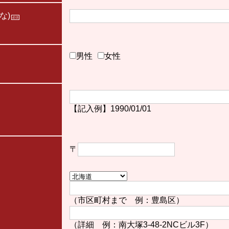
な)
必須
男性
女性
【記入例】1990/01/01
〒
（市区町村まで 例：豊島区）
（詳細 例：南大塚3-48-2NCビル3F）