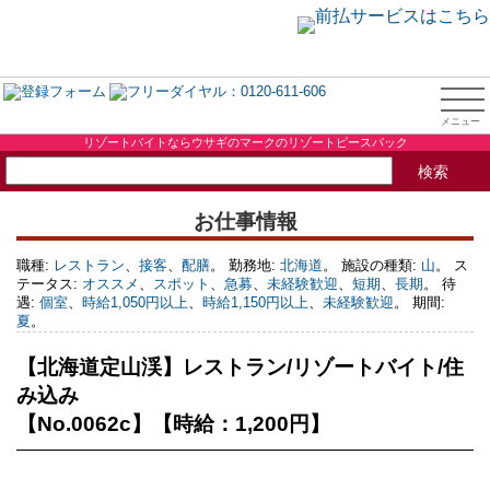
リゾートバイトならウサギのマークのリゾートピースパック
お仕事情報
職種:
レストラン
、
接客
、
配膳
。 勤務地:
北海道
。 施設の種類:
山
。 ス
テータス:
オススメ
、
スポット
、
急募
、
未経験歓迎
、
短期
、
長期
。 待
遇:
個室
、
時給1,050円以上
、
時給1,150円以上
、
未経験歓迎
。 期間:
夏
。
【北海道定山渓】レストラン/リゾートバイト/住
み込み
【No.0062c】【時給：1,200円】