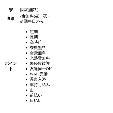
寮
個室(無料)
2食無料(昼・夜)
食事
※勤務日のみ
短期
長期
高時給
寮費無料
食費無料
光熱費無料
ポイン
未経験歓迎
ト
友達同士OK
WI-FI完備
温泉入浴
車持ち込み
山
前払い
日払い