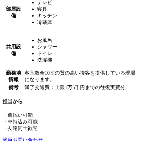
テレビ
部屋設
寝具
備
キッチン
冷蔵庫
お風呂
共用設
シャワー
備
トイレ
洗濯機
勤務地
客室数全10室の質の高い接客を提供している現場
情報
になります。
備考
満了交通費：上限1万5千円までの往復実費分
担当から
・前払い可能
・車持込み可能
・友達同士歓迎
簡単お問い合わせ