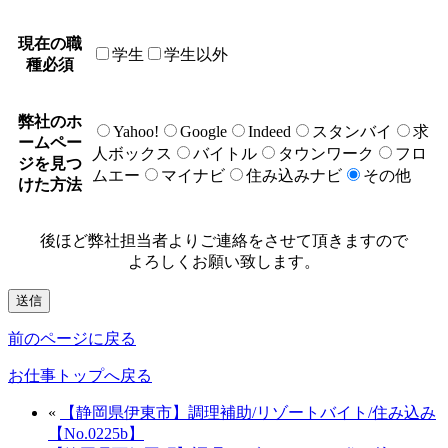
現在の職
学生
学生以外
種
必須
弊社のホ
Yahoo!
Google
Indeed
スタンバイ
求
ームペー
人ボックス
バイトル
タウンワーク
フロ
ジを見つ
ムエー
マイナビ
住み込みナビ
その他
けた方法
後ほど弊社担当者よりご連絡をさせて頂きますので
よろしくお願い致します。
前のページに戻る
お仕事トップへ戻る
«
【静岡県伊東市】調理補助/リゾートバイト/住み込み
【No.0225b】