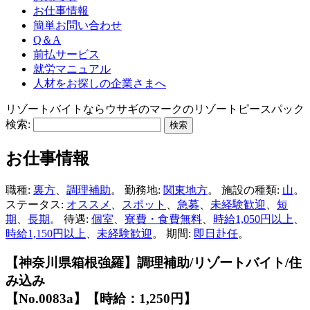
お仕事情報
簡単お問い合わせ
Q＆A
前払サービス
就労マニュアル
人材をお探しの企業さまへ
リゾートバイトならウサギのマークのリゾートピースパック
検索:
お仕事情報
職種:
裏方
、
調理補助
。 勤務地:
関東地方
。 施設の種類:
山
。
ステータス:
オススメ
、
スポット
、
急募
、
未経験歓迎
、
短
期
、
長期
。 待遇:
個室
、
寮費・食費無料
、
時給1,050円以上
、
時給1,150円以上
、
未経験歓迎
。 期間:
即日赴任
。
【神奈川県箱根強羅】調理補助/リゾートバイト/住
み込み
【No.0083a】【時給：1,250円】