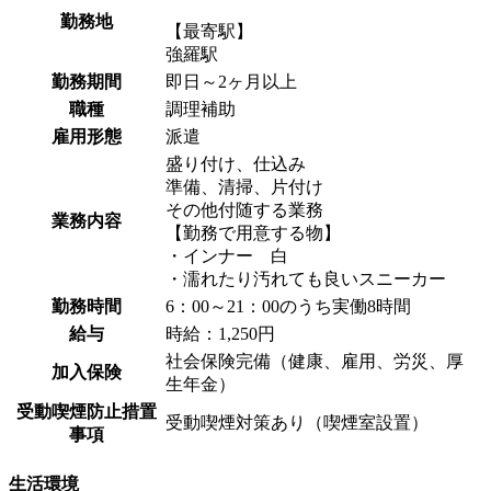
勤務地
【最寄駅】
強羅駅
勤務期間
即日～2ヶ月以上
職種
調理補助
雇用形態
派遣
盛り付け、仕込み
準備、清掃、片付け
その他付随する業務
業務内容
【勤務で用意する物】
・インナー 白
・濡れたり汚れても良いスニーカー
勤務時間
6：00～21：00のうち実働8時間
給与
時給：1,250円
社会保険完備（健康、雇用、労災、厚
加入保険
生年金）
受動喫煙防止措置
受動喫煙対策あり（喫煙室設置）
事項
生活環境