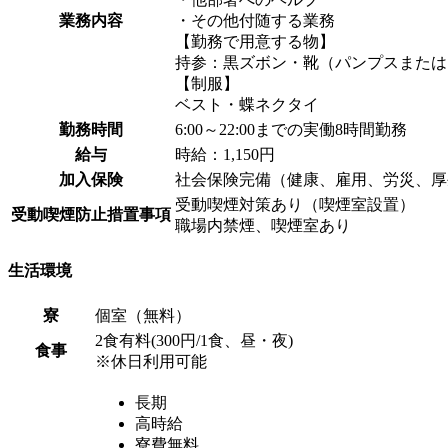
業務内容
・その他付随する業務
【勤務で用意する物】
持参：黒ズボン・靴（パンプスまたは
【制服】
ベスト・蝶ネクタイ
勤務時間
6:00～22:00までの実働8時間勤務
給与
時給：1,150円
加入保険
社会保険完備（健康、雇用、労災、厚
受動喫煙対策あり（喫煙室設置）
受動喫煙防止措置事項
職場内禁煙、喫煙室あり
生活環境
寮
個室（無料）
2食有料(300円/1食、昼・夜)
食事
※休日利用可能
長期
高時給
寮費無料